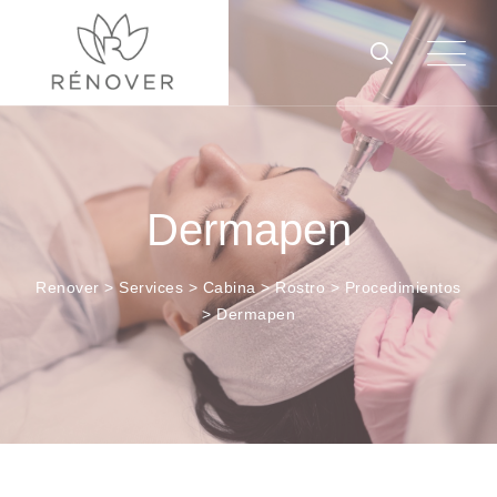
Dermapen
Renover
>
Services
>
Cabina
>
Rostro
>
Procedimientos
>
Dermapen