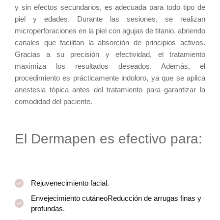
y sin efectos secundarios, es adecuada para todo tipo de
piel y edades. Durante las sesiones, se realizan
microperforaciones en la piel con agujas de titanio, abriendo
canales que facilitan la absorción de principios activos.
Gracias a su precisión y efectividad, el tratamiento
maximiza los resultados deseados. Además, el
procedimiento es prácticamente indoloro, ya que se aplica
anestesia tópica antes del tratamiento para garantizar la
comodidad del paciente.
E
l
D
e
r
m
a
p
e
n
e
s
e
f
e
c
t
i
v
o
p
a
r
a
:
Rejuvenecimiento facial.
Envejecimiento cutáneoReducción de arrugas finas y
profundas.